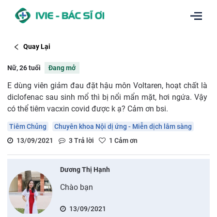
Quay Lại
Nữ, 26 tuổi
Đang mở
E dùng viên giảm đau đặt hậu môn Voltaren, hoạt chất là
diclofenac sau sinh mổ thì bị nổi mẩn mặt, hơi ngứa. Vậy
có thể tiêm vacxin covid được k ạ? Cảm ơn bsi.
Tiêm Chủng
Chuyên khoa Nội dị ứng - Miễn dịch lâm sàng
13/09/2021
3
Trả lời
1
Cảm ơn
Dương Thị Hạnh
Chào bạn
13/09/2021