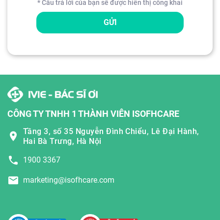
* Câu trả lời của bạn sẽ được hiển thị công khai
GỬI
CÔNG TY TNHH 1 THÀNH VIÊN ISOFHCARE
Tầng 3, số 35 Nguyễn Đình Chiểu, Lê Đại Hành,
Hai Bà Trưng, Hà Nội
1900 3367
marketing@isofhcare.com