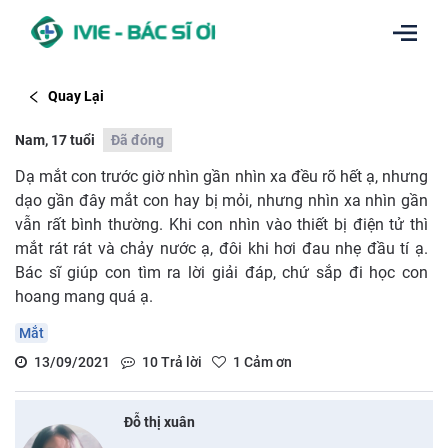
Quay Lại
Nam, 17 tuổi
Đã đóng
Dạ mắt con trước giờ nhìn gần nhìn xa đều rõ hết ạ, nhưng
dạo gần đây mắt con hay bị mỏi, nhưng nhìn xa nhìn gần
vẫn rất bình thường. Khi con nhìn vào thiết bị điện tử thì
mắt rát rát và chảy nước ạ, đôi khi hơi đau nhẹ đầu tí ạ.
Bác sĩ giúp con tìm ra lời giải đáp, chứ sắp đi học con
hoang mang quá ạ.
Mắt
13/09/2021
10
Trả lời
1
Cảm ơn
Đỗ thị xuân