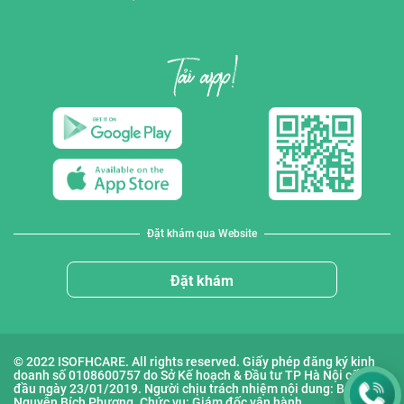
Đặt khám qua Website
Đặt khám
© 2022 ISOFHCARE. All rights reserved. Giấy phép đăng ký kinh
doanh số 0108600757 do Sở Kế hoạch & Đầu tư TP Hà Nội cấp lần
đầu ngày 23/01/2019. Người chịu trách nhiệm nội dung: Bà
Nguyễn Bích Phượng. Chức vụ: Giám đốc vận hành