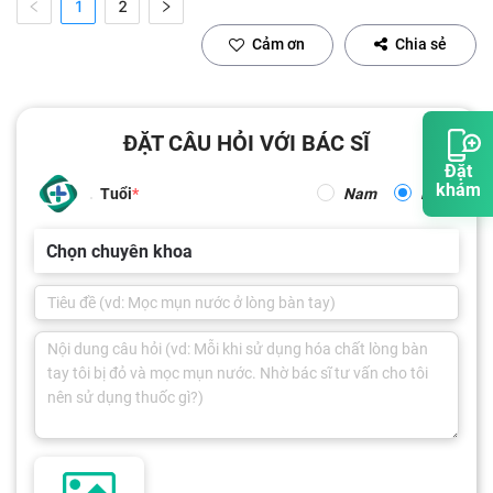
1
2
Cảm ơn
Chia sẻ
ĐẶT CÂU HỎI VỚI BÁC SĨ
Đặt
khám
Tuổi
Nam
Nữ
Chọn chuyên khoa