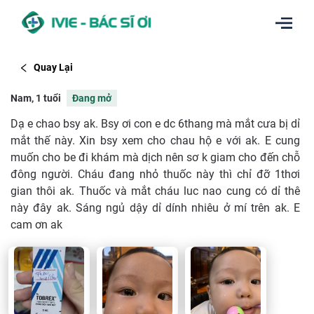
Quay Lại
Nam, 1 tuổi
Đang mở
Dạ e chao bsy ak. Bsy ơi con e dc 6thang mà mắt cưa bị dỉ
mắt thế này. Xin bsy xem cho chau hộ e với ak. E cung
muốn cho be đi khám mà dịch nên sơ k giam cho đến chỗ
đông người. Cháu đang nhỏ thuốc này thì chỉ đỡ 1thơi
gian thôi ak. Thuốc và mắt cháu luc nao cung có dỉ thê
này đây ak. Sáng ngủ dậy dỉ dính nhiêu ở mí trên ak. E
cam ơn ak