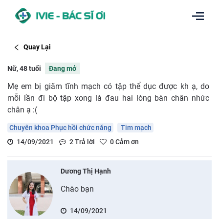
Quay Lại
Nữ, 48 tuổi
Đang mở
Mẹ em bị giãm tĩnh mạch có tập thể dục được kh ạ, do
mỗi lần đi bộ tập xong là đau hai lòng bàn chân nhức
chân ạ :(
Chuyên khoa Phục hồi chức năng
Tim mạch
14/09/2021
2
Trả lời
0
Cảm ơn
Dương Thị Hạnh
Chào bạn
14/09/2021