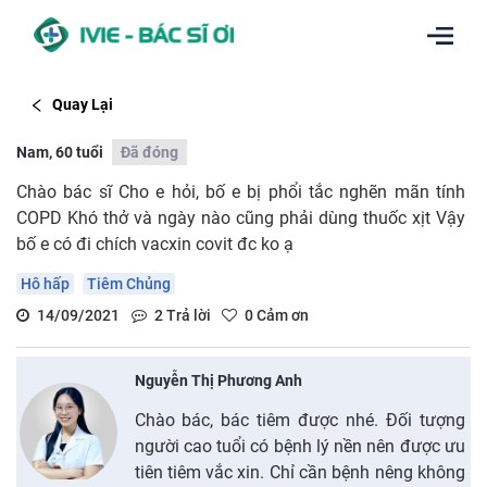
Quay Lại
Nam, 60 tuổi
Đã đóng
Chào bác sĩ Cho e hỏi, bố e bị phổi tắc nghẽn mãn tính
COPD Khó thở và ngày nào cũng phải dùng thuốc xịt Vậy
bố e có đi chích vacxin covit đc ko ạ
Hô hấp
Tiêm Chủng
14/09/2021
2
Trả lời
0
Cảm ơn
Nguyễn Thị Phương Anh
Chào bác, bác tiêm được nhé. Đối tượng
người cao tuổi có bệnh lý nền nên được ưu
tiên tiêm vắc xin. Chỉ cần bệnh nêng không