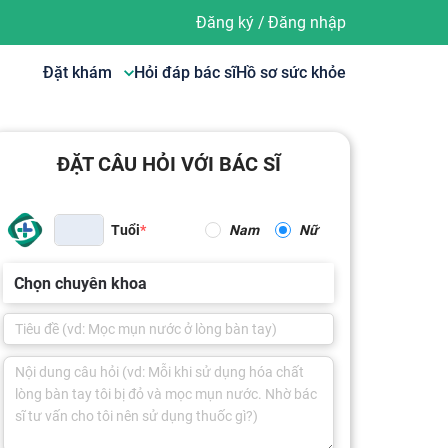
Đăng ký
/
Đăng nhập
Đặt khám
Hỏi đáp bác sĩ
Hồ sơ sức khỏe
ĐẶT CÂU HỎI VỚI BÁC SĨ
Tuổi
Nam
Nữ
Chọn chuyên khoa