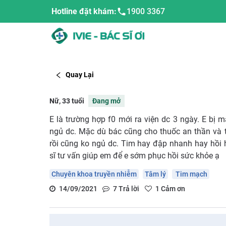
Hotline đặt khám:
1900 3367
Quay Lại
Nữ, 33 tuổi
Đang mở
E là trường hợp f0 mới ra viện dc 3 ngày. E b
ngủ dc. Mặc dù bác cũng cho thuốc an thần và
rồi cũng ko ngủ dc. Tim hay đập nhanh hay hồi 
sĩ tư vấn giúp em để e sớm phục hồi sức khỏe ạ
Chuyên khoa truyền nhiễm
Tâm lý
Tim mạch
14/09/2021
7
Trả lời
1
Cảm ơn