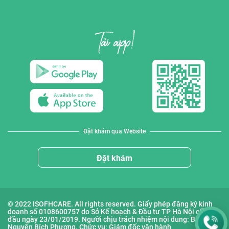
Đặt khám qua Website
Đặt khám
© 2022 ISOFHCARE. All rights reserved. Giấy phép đăng ký kinh
doanh số 0108600757 do Sở Kế hoạch & Đầu tư TP Hà Nội cấp lần
đầu ngày 23/01/2019. Người chịu trách nhiệm nội dung: Bà
Nguyễn Bích Phượng. Chức vụ: Giám đốc vận hành