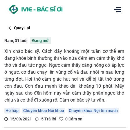
Quay Lại
Nam, 31 tuổi
Đang mở
Xin chào bác sỹ. Cách đây khoảng một tuần cơ thể em
đang khỏe bình thường thì vào nửa đêm em cảm thấy khó
thở và đau tức ngực. Ngực cảm thấy căng nóng có áp lực
ở ngực, cơ đau chạy lên vùng cổ và đau nhói ra sau lưng
từng đợt. Hơi thở cảm giác hụt hơi và dễ bị tắt thở trong
cơn đau. Cơn đau mạnh khéo dài khoảng 10 phút. Mấy
ngày sau cho đến hôm nay vẫn cảm thấy phần ngực khó
chịu và cơ thể đi xuống rõ. Cảm ơn bác sỹ tư vấn.
Hô hấp
Chuyên khoa Nội khoa
Chuyên khoa Nội tim mạch
15/09/2021
5
Trả lời
0
Cảm ơn