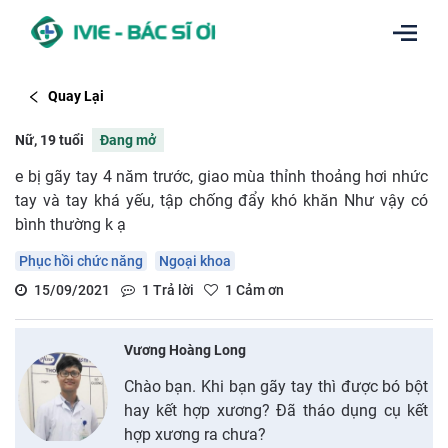
Quay Lại
Nữ, 19 tuổi
Đang mở
e bị gãy tay 4 năm trước, giao mùa thỉnh thoảng hơi nhức
tay và tay khá yếu, tập chống đẩy khó khăn Như vậy có
bình thường k ạ
Phục hồi chức năng
Ngoại khoa
15/09/2021
1
Trả lời
1
Cảm ơn
Vương Hoàng Long
Chào bạn. Khi bạn gãy tay thì được bó bột
hay kết hợp xương? Đã tháo dụng cụ kết
hợp xương ra chưa?