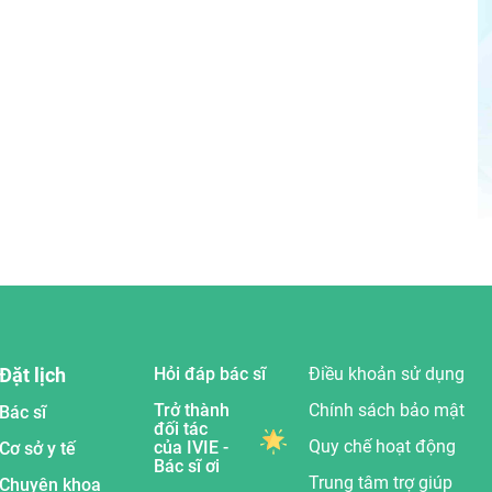
Đặt lịch
Hỏi đáp bác sĩ
Điều khoản sử dụng
Trở thành
Chính sách bảo mật
Bác sĩ
đối tác
Quy chế hoạt động
của IVIE -
Cơ sở y tế
Bác sĩ ơi
Trung tâm trợ giúp
Chuyên khoa