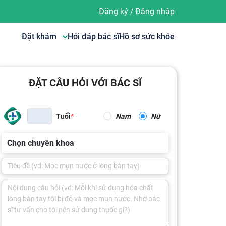
Đăng ký
/
Đăng nhập
Đặt khám
Hỏi đáp bác sĩ
Hồ sơ sức khỏe
ĐẶT CÂU HỎI VỚI BÁC SĨ
Tuổi
Nam
Nữ
Chọn chuyên khoa