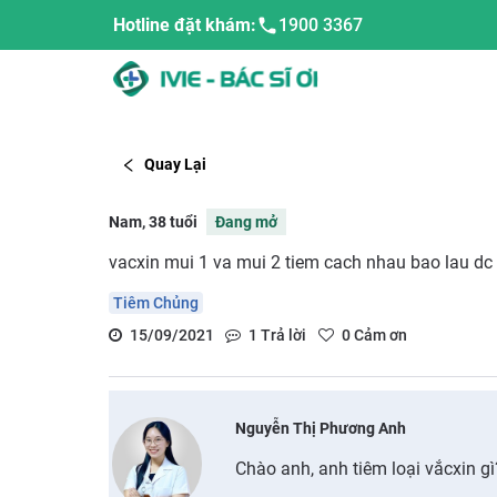
Hotline đặt khám:
1900 3367
Quay Lại
Nam, 38 tuổi
Đang mở
vacxin mui 1 va mui 2 tiem cach nhau bao lau dc
Tiêm Chủng
15/09/2021
1
Trả lời
0
Cảm ơn
Nguyễn Thị Phương Anh
Chào anh, anh tiêm loại vắcxin gì