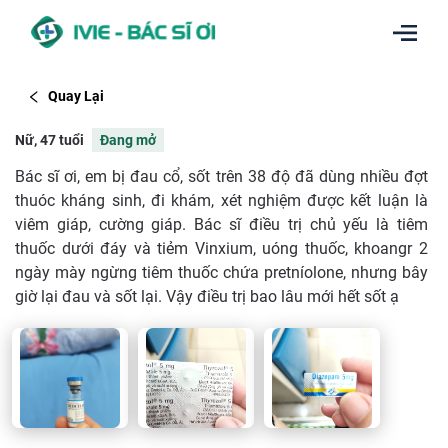
Quay Lại
Nữ, 47 tuổi
Đang mở
Bác sĩ ơi, em bị đau cổ, sốt trên 38 độ đã dùng nhiều đợt
thuóc kháng sinh, đi khám, xét nghiệm được kết luận là
viêm giáp, cường giáp. Bác sĩ điều trị chủ yếu là tiêm
thuốc dưới đáy và tiẻm Vinxium, uóng thuốc, khoangr 2
ngày mày ngừng tiêm thuốc chứa pretníolone, nhưng bây
giờ lại đau và sốt lại. Vậy điều trị bao lâu mới hết sốt ạ