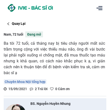
Quay Lại
Nam, 72 tuổi
Đang mở
Ba tôi 72 tuổi, cả tháng nay bị tiêu chảy người mất sức
trầm trọng cộng với việc thiếu máu não, ông đi vài bước
lại phải ngồi xuống vì chống mặt, đã mua thuốc tạo máu
nhưng k khả quan, có cách nào khắc phục k ạ, vì giản
cách nên k thuận tiện để đi bệnh viện kiểm tra sk, cảm ơn
bác sĩ ạ
Chuyên khoa Nội tổng hợp
15/09/2021
2
Trả lời
0
Cảm ơn
BS. Nguyễn Huyền Nhung