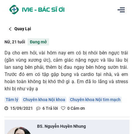
Quay Lại
Nữ, 21 tuổi
Đang mở
Dạ cho em hỏi, vài hôm nay em có bị nhói bên ngực trái
(gần vùng xương ức), cảm giác nặng ngực và lâu lâu bị
lan sang bên phải, thêm bị đau ngay bên hông sườn trái.
Trước đó em có tập gập bụng và cardio tại nhà, và em
hoàn toàn không bị khó thở gì ạ. Em đã lo lắng và stress
khi bị như vậy ạ
Tâm lý
Chuyên khoa Nội khoa
Chuyên khoa Nội tim mạch
15/09/2021
6
Trả lời
0
Cảm ơn
BS. Nguyễn Huyền Nhung