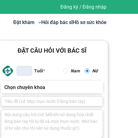
Đăng ký
/
Đăng nhập
Đặt khám
Hỏi đáp bác sĩ
Hồ sơ sức khỏe
ĐẶT CÂU HỎI VỚI BÁC SĨ
Tuổi
Nam
Nữ
Chọn chuyên khoa