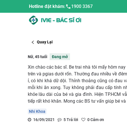
Hotline đặt khám:
1900 3367
Quay Lại
Nữ, 45 tuổi
Đang mở
Xin chào các bác sĩ. Be trai nhà tôi mấy hôm nay
trên và pgias dưới rốn. Thường đau nhiều về đêm,
ỉ, có khi khá dữ dội. Thỉnh thoảng cũng có đau 
mỗi khi ăn xong. Tuy không phải đau cấp tính n
khỏe lâu dài của bé và gia đình. Hiện TP.HCM vẫ
tiếp rất khó khăn. Mong các BS tư vấn giúp bé và 
Nhi Khoa
16/09/2021
5
Trả lời
0
Cảm ơn