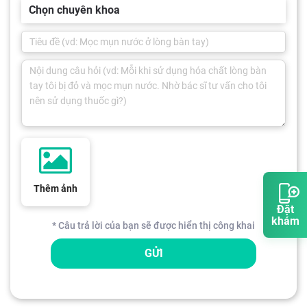
Chọn chuyên khoa
Thêm ảnh
Đặt
khám
* Câu trả lời của bạn sẽ được hiển thị công khai
GỬI