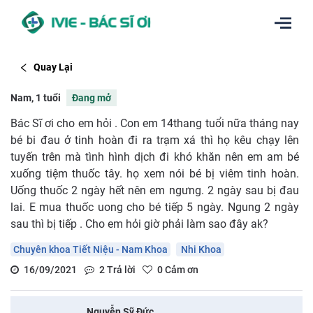
Quay Lại
Nam, 1 tuổi
Đang mở
Bác Sĩ ơi cho em hỏi . Con em 14thang tuổi nữa tháng nay
bé bi đau ở tinh hoàn đi ra trạm xá thì họ kêu chạy lên
tuyến trên mà tình hình dịch đi khó khăn nên em am bé
xuống tiệm thuốc tây. họ xem nói bé bị viêm tinh hoàn.
Uống thuốc 2 ngày hết nên em ngưng. 2 ngày sau bị đau
lai. E mua thuốc uong cho bé tiếp 5 ngày. Ngung 2 ngày
sau thì bị tiếp . Cho em hỏi giờ phải làm sao đây ak?
Chuyên khoa Tiết Niệu - Nam Khoa
Nhi Khoa
16/09/2021
2
Trả lời
0
Cảm ơn
Nguyễn Sỹ Đức