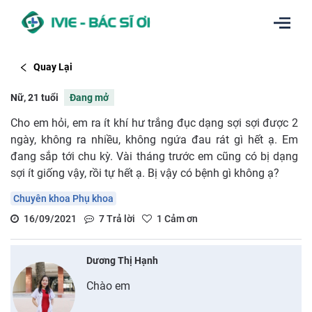
Quay Lại
Nữ, 21 tuổi
Đang mở
Cho em hỏi, em ra ít khí hư trắng đục dạng sợi sợi được 2
ngày, không ra nhiều, không ngứa đau rát gì hết ạ. Em
đang sắp tới chu kỳ. Vài tháng trước em cũng có bị dạng
sợi ít giống vậy, rồi tự hết ạ. Bị vậy có bệnh gì không ạ?
Chuyên khoa Phụ khoa
16/09/2021
7
Trả lời
1
Cảm ơn
Dương Thị Hạnh
Chào em