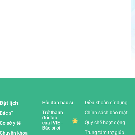
Đặt lịch
Hỏi đáp bác sĩ
Điều khoản sử dụng
Trở thành
Chính sách bảo mật
Bác sĩ
đối tác
Quy chế hoạt động
của IVIE -
Cơ sở y tế
Bác sĩ ơi
Trung tâm trợ giúp
Chuyên khoa