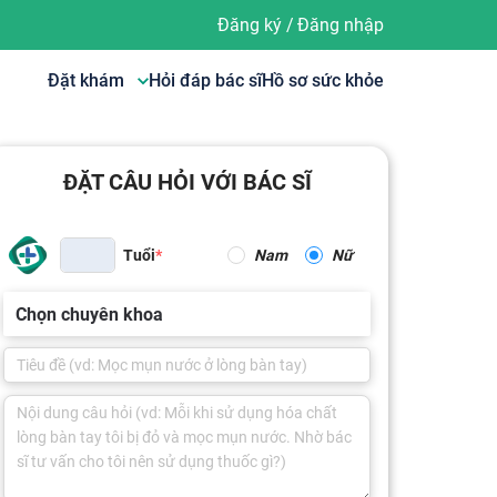
Đăng ký
/
Đăng nhập
Đặt khám
Hỏi đáp bác sĩ
Hồ sơ sức khỏe
ĐẶT CÂU HỎI VỚI BÁC SĨ
Tuổi
Nam
Nữ
Chọn chuyên khoa