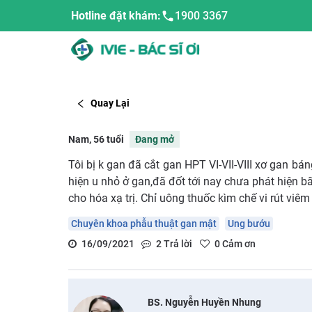
Hotline đặt khám:
1900 3367
Quay Lại
Nam, 56 tuổi
Đang mở
Tôi bị k gan đã cắt gan HPT VI-VII-VIII xơ gan bá
hiện u nhỏ ở gan,đã đốt tới nay chưa phát hiện b
cho hóa xạ trị. Chỉ uông thuốc kìm chế vi rút viêm
Chuyên khoa phẫu thuật gan mật
Ung bướu
16/09/2021
2
Trả lời
0
Cảm ơn
BS. Nguyễn Huyền Nhung