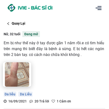
Quay Lại
Nữ, 32 tuổi
Đang mở
Em bị như thế này ở tay được gần 1 năm rồi.e có tìm hiểu
trên mạng thì biết đây là bệnh á sừng. E bị hết các ngón
trên 2 bàn tay. có cách nào chữa khỏi không .
Da liễu
Da Liễu
16/09/2021
20
Trả lời
1
Cảm ơn