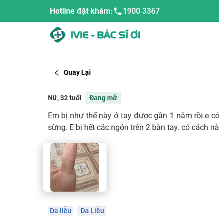
Hotline đặt khám:
1900 3367
Quay Lại
Nữ, 32 tuổi
Đang mở
Em bị như thế này ở tay được gần 1 năm rồi.e có 
sừng. E bị hết các ngón trên 2 bàn tay. có cách n
Da liễu
Da Liễu