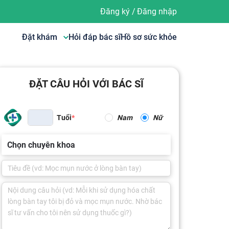
Đăng ký
/
Đăng nhập
Đặt khám
Hỏi đáp bác sĩ
Hồ sơ sức khỏe
ĐẶT CÂU HỎI VỚI BÁC SĨ
Tuổi
Nam
Nữ
Chọn chuyên khoa