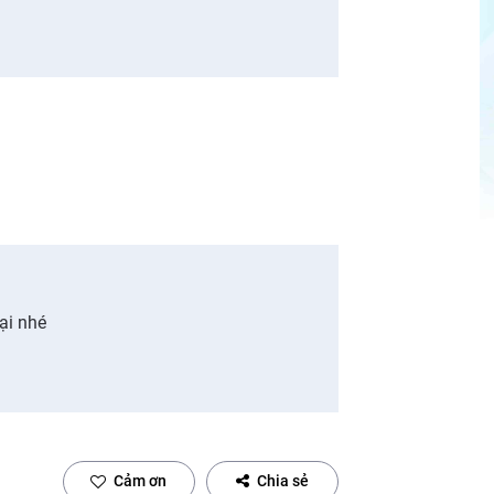
lại nhé
Cảm ơn
Chia sẻ