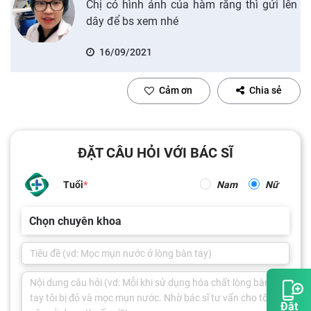
Chị có hình ảnh của hàm răng thì gửi lên
dây để bs xem nhé
16/09/2021
Cảm ơn
Chia sẻ
ĐẶT CÂU HỎI VỚI BÁC SĨ
Tuổi
Nam
Nữ
Chọn chuyên khoa
Đặt