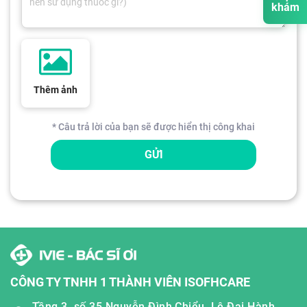
khám
Thêm ảnh
* Câu trả lời của bạn sẽ được hiển thị công khai
GỬI
CÔNG TY TNHH 1 THÀNH VIÊN ISOFHCARE
Tầng 3, số 35 Nguyễn Đình Chiểu, Lê Đại Hành,