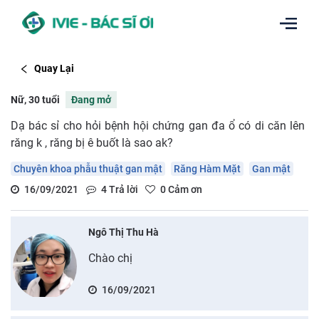
Quay Lại
Nữ, 30 tuổi
Đang mở
Dạ bác sỉ cho hỏi bệnh hội chứng gan đa ổ có di căn lên
răng k , răng bị ê buốt là sao ak?
Chuyên khoa phẫu thuật gan mật
Răng Hàm Mặt
Gan mật
16/09/2021
4
Trả lời
0
Cảm ơn
Ngô Thị Thu Hà
Chào chị
16/09/2021