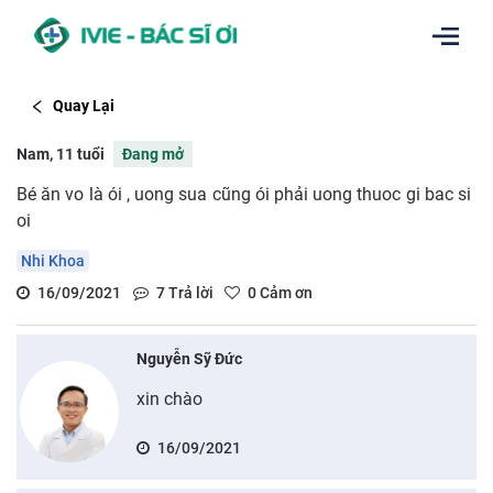
Quay Lại
Nam, 11 tuổi
Đang mở
Bé ăn vo là ói , uong sua cũng ói phải uong thuoc gi bac si
oi
Nhi Khoa
16/09/2021
7
Trả lời
0
Cảm ơn
Nguyễn Sỹ Đức
xin chào
16/09/2021