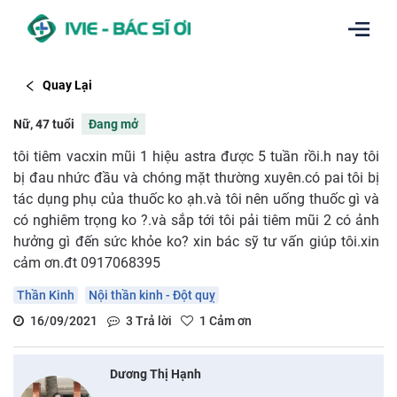
Quay Lại
Nữ, 47 tuổi
Đang mở
tôi tiêm vacxin mũi 1 hiệu astra được 5 tuần rồi.h nay tôi
bị đau nhức đầu và chóng mặt thường xuyên.có pai tôi bị
tác dụng phụ của thuốc ko ạh.và tôi nên uống thuốc gì và
có nghiêm trọng ko ?.và sắp tới tôi pải tiêm mũi 2 có ảnh
hưởng gì đến sức khỏe ko? xin bác sỹ tư vấn giúp tôi.xin
cảm ơn.đt 0917068395
Thần Kinh
Nội thần kinh - Đột quỵ
16/09/2021
3
Trả lời
1
Cảm ơn
Dương Thị Hạnh