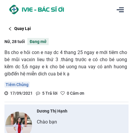
Quay Lại
Nữ, 28 tuổi
Đang mở
Bs cho e hỏi con e nay dc 4 thang 25 ngay e mới tiêm cho
bé mũi vacxin lieu thứ 3 .tháng trước e có cho bé uong
kẽm dc 5,6 ngay e k cho bé uong nua vay có anh huong
gibđến hệ miễn dich cua bé k ạ
Tiêm Chủng
17/09/2021
5
Trả lời
0
Cảm ơn
Dương Thị Hạnh
Chào bạn