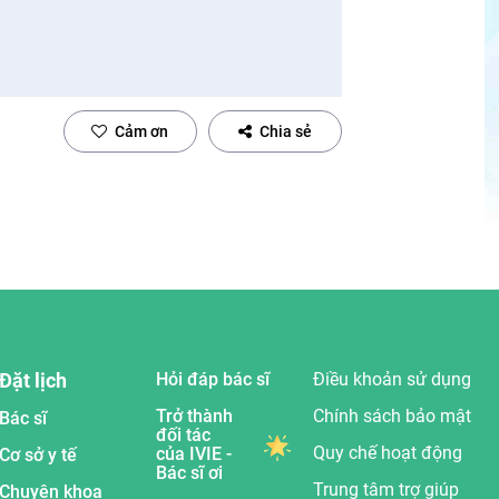
Cảm ơn
Chia sẻ
Đặt lịch
Hỏi đáp bác sĩ
Điều khoản sử dụng
Trở thành
Chính sách bảo mật
Bác sĩ
đối tác
Quy chế hoạt động
của IVIE -
Cơ sở y tế
Bác sĩ ơi
Trung tâm trợ giúp
Chuyên khoa