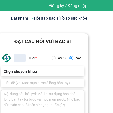
Đăng ký
/
Đăng nhập
Đặt khám
Hỏi đáp bác sĩ
Hồ sơ sức khỏe
ĐẶT CÂU HỎI VỚI BÁC SĨ
Tuổi
Nam
Nữ
Chọn chuyên khoa