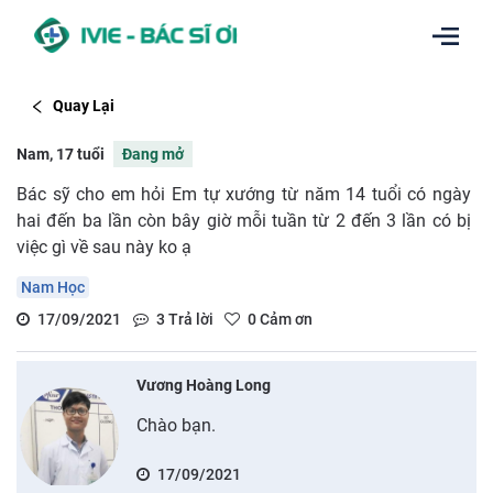
Quay Lại
Nam, 17 tuổi
Đang mở
Bác sỹ cho em hỏi Em tự xướng từ năm 14 tuổi có ngày
hai đến ba lần còn bây giờ mỗi tuần từ 2 đến 3 lần có bị
việc gì về sau này ko ạ
Nam Học
17/09/2021
3
Trả lời
0
Cảm ơn
Vương Hoàng Long
Chào bạn.
17/09/2021