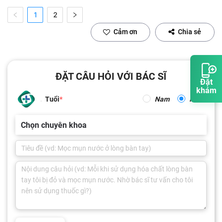
1
2
Cảm ơn
Chia sẻ
ĐẶT CÂU HỎI VỚI BÁC SĨ
Đặt
khám
Tuổi
Nam
Nữ
Chọn chuyên khoa