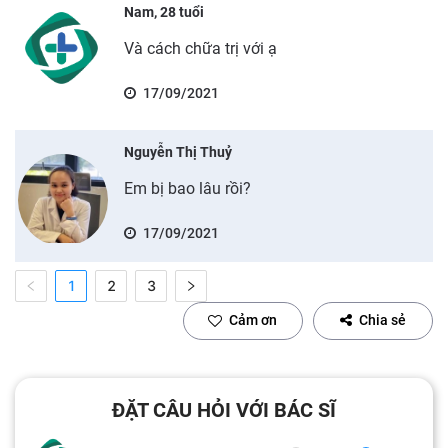
Nam, 28 tuổi
Và cách chữa trị với ạ
17/09/2021
Nguyễn Thị Thuỷ
Em bị bao lâu rồi?
17/09/2021
1
2
3
Cảm ơn
Chia sẻ
ĐẶT CÂU HỎI VỚI BÁC SĨ