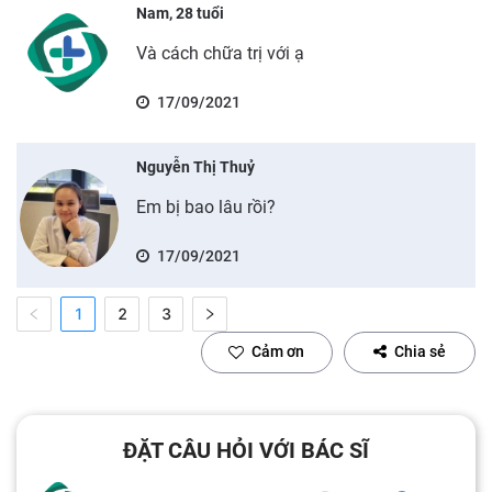
Nam, 28 tuổi
Và cách chữa trị với ạ
17/09/2021
Nguyễn Thị Thuỷ
Em bị bao lâu rồi?
17/09/2021
1
2
3
Cảm ơn
Chia sẻ
ĐẶT CÂU HỎI VỚI BÁC SĨ