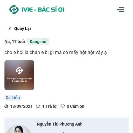
Quay Lại
Nữ, 17 tuổi
Đang mở
cho e hỏi là chân e bị gì mà có mấy hột hột vậy ạ
Da Liễu
18/09/2021
1
Trả lời
0
Cảm ơn
Nguyễn Thị Phương Anh