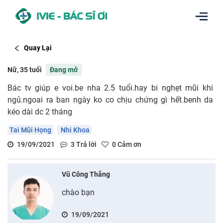
Quay Lại
Nữ, 35 tuổi
Đang mở
Bác tv giúp e voi.be nha 2.5 tuổi.hay bi nghẹt mũi khi
ngủ.ngoai ra ban ngày ko co chịu chứng gì hết.benh da
kéo dài dc 2 tháng
Tai Mũi Họng
Nhi Khoa
19/09/2021
3
Trả lời
0
Cảm ơn
Vũ Công Thắng
chào bạn
19/09/2021