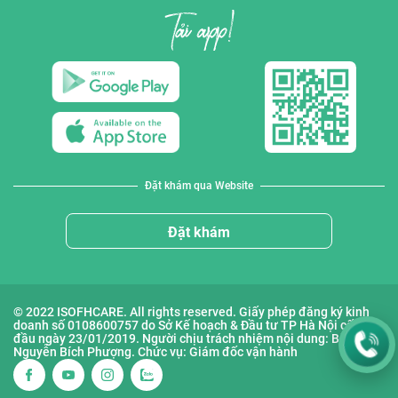
Đặt khám qua Website
Đặt khám
© 2022 ISOFHCARE. All rights reserved. Giấy phép đăng ký kinh
doanh số 0108600757 do Sở Kế hoạch & Đầu tư TP Hà Nội cấp lần
đầu ngày 23/01/2019. Người chịu trách nhiệm nội dung: Bà
Nguyễn Bích Phượng. Chức vụ: Giám đốc vận hành