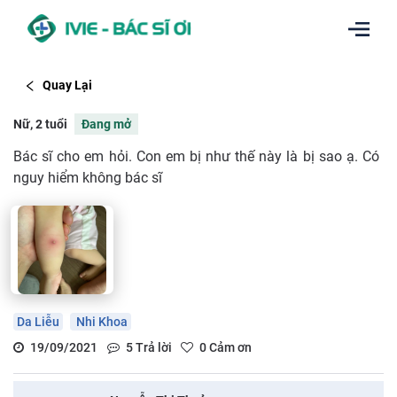
Quay Lại
Nữ, 2 tuổi
Đang mở
Bác sĩ cho em hỏi. Con em bị như thế này là bị sao ạ. Có
nguy hiểm không bác sĩ
Da Liễu
Nhi Khoa
19/09/2021
5
Trả lời
0
Cảm ơn