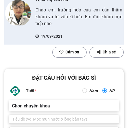
Chào em, trường hợp của em cần thăm
khám và tư vấn kĩ hơn. Em đặt khám trực
tiếp nhé.
19/09/2021
Cảm ơn
Chia sẻ
ĐẶT CÂU HỎI VỚI BÁC SĨ
Tuổi
Nam
Nữ
Chọn chuyên khoa