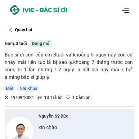
Quay Lại
Nam, 3 tuổi
Đang mở
Bác sĩ ơi con của em 3tuổi và khoảng 5 ngày nay con cứ
nháy mắt liên tục là bị sao ạ.khoảng 2 tháng trước con
cũng bị 1 lần nhưng 1-2 ngày là hết lần này mãi k hết
ạ.ming bác sĩ giúp ạ
Mắt
Nhi Khoa
19/09/2021
13
Trả lời
1
Cảm ơn
Nguyễn Sỹ Đức
xin chào