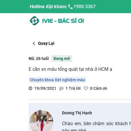
Hotline đặt khám:
1900 3367
Quay Lại
Nữ, 26 tuổi
Đang mở
E cần xn máu tổng quát tại nhà ở HCM ạ
Chuyên khoa Xét nghiệm máu
19/09/2021
1
Trả lời
0
Cảm ơn
Dương Thị Hạnh
Chào em, bên chăm sóc khách hà
này em nhé.