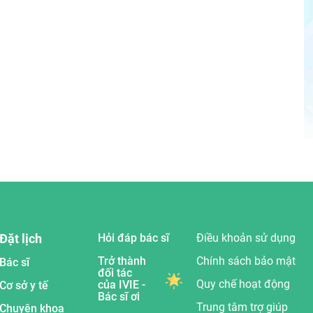
Đặt lịch
Hỏi đáp bác sĩ
Điều khoản sử dụng
Trở thành
Chính sách bảo mật
Bác sĩ
đối tác
Quy chế hoạt động
của IVIE -
Cơ sở y tế
Bác sĩ ơi
Trung tâm trợ giúp
Chuyên khoa