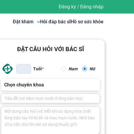
Đăng ký
/
Đăng nhập
Đặt khám
Hỏi đáp bác sĩ
Hồ sơ sức khỏe
ĐẶT CÂU HỎI VỚI BÁC SĨ
Tuổi
Nam
Nữ
Chọn chuyên khoa