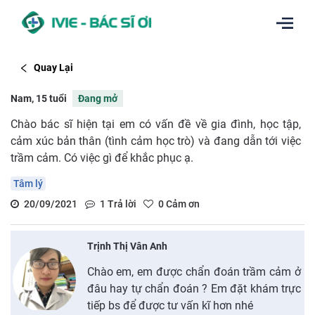
Quay Lại
Nam, 15 tuổi
Đang mở
Chào bác sĩ hiện tại em có vấn đề về gia đình, học tập,
cảm xúc bản thân (tình cảm học trò) và đang dẫn tới việc
trầm cảm. Có việc gì để khắc phục ạ.
Tâm lý
20/09/2021
1
Trả lời
0
Cảm ơn
Trịnh Thị Vân Anh
Chào em, em được chẩn đoán trầm cảm ở
đâu hay tự chẩn đoán ? Em đặt khám trực
tiếp bs để được tư vấn kĩ hơn nhé