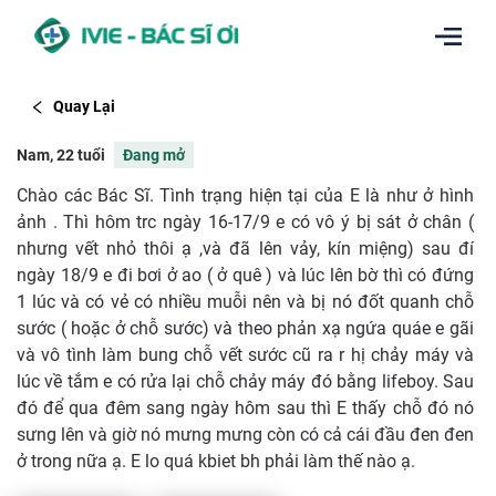
Quay Lại
Nam, 22 tuổi
Đang mở
Chào các Bác Sĩ. Tình trạng hiện tại của E là như ở hình
ảnh . Thì hôm trc ngày 16-17/9 e có vô ý bị sát ở chân (
nhưng vết nhỏ thôi ạ ,và đã lên vảy, kín miệng) sau đí
ngày 18/9 e đi bơi ở ao ( ở quê ) và lúc lên bờ thì có đứng
1 lúc và có vẻ có nhiều muỗi nên và bị nó đốt quanh chỗ
sước ( hoặc ở chỗ sước) và theo phản xạ ngứa quáe e gãi
và vô tình làm bung chỗ vết sước cũ ra r hị chảy máy và
lúc về tắm e có rửa lại chỗ chảy máy đó bằng lifeboy. Sau
đó để qua đêm sang ngày hôm sau thì E thấy chỗ đó nó
sưng lên và giờ nó mưng mưng còn có cả cái đầu đen đen
ở trong nữa ạ. E lo quá kbiet bh phải làm thế nào ạ.