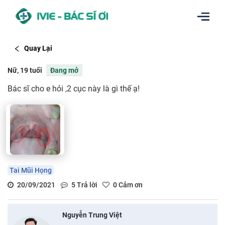
Quay Lại
Nữ, 19 tuổi
Đang mở
Bác sĩ cho e hỏi ,2 cục này là gì thế ạ!
Tai Mũi Họng
20/09/2021
5
Trả lời
0
Cảm ơn
Nguyễn Trung Việt