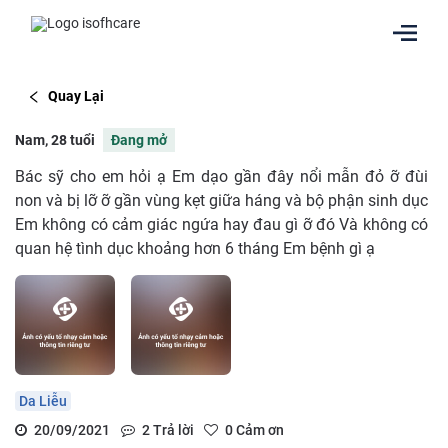
Quay Lại
Nam, 28 tuổi
Đang mở
Bác sỹ cho em hỏi ạ Em dạo gần đây nổi mẫn đỏ ỡ đùi
non và bị lỡ ỡ gần vùng kẹt giữa háng và bộ phận sinh dục
Em không có cảm giác ngứa hay đau gì ỡ đó Và không có
quan hệ tình dục khoảng hơn 6 tháng Em bệnh gì ạ
Da Liễu
20/09/2021
2
Trả lời
0
Cảm ơn