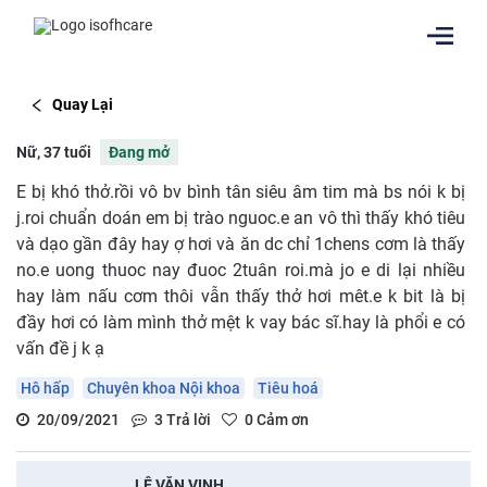
Quay Lại
Nữ, 37 tuổi
Đang mở
E bị khó thở.rồi vô bv bình tân siêu âm tim mà bs nói k bị
j.roi chuẩn doán em bị trào nguoc.e an vô thì thấy khó tiêu
và dạo gần đây hay ợ hơi và ăn dc chỉ 1chens cơm là thấy
no.e uong thuoc nay đuoc 2tuân roi.mà jo e di lại nhiều
hay làm nấu cơm thôi vẫn thấy thở hơi mêt.e k bit là bị
đầy hơi có làm mình thở mệt k vay bác sĩ.hay là phổi e có
vấn đề j k ạ
Hô hấp
Chuyên khoa Nội khoa
Tiêu hoá
20/09/2021
3
Trả lời
0
Cảm ơn
LÊ VĂN VINH