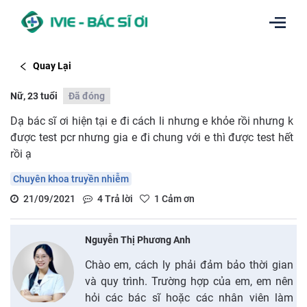
Quay Lại
Nữ, 23 tuổi
Đã đóng
Dạ bác sĩ ơi hiện tại e đi cách li nhưng e khỏe rồi nhưng k
được test pcr nhưng gia e đi chung với e thì được test hết
rồi ạ
Chuyên khoa truyền nhiễm
21/09/2021
4
Trả lời
1
Cảm ơn
Nguyễn Thị Phương Anh
Chào em, cách ly phải đảm bảo thời gian
và quy trình. Trường hợp của em, em nên
hỏi các bác sĩ hoặc các nhân viên làm