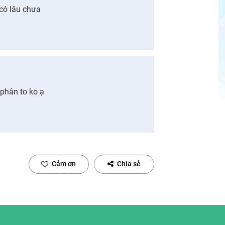
 có lâu chưa
 phân to ko ạ
Cảm ơn
Chia sẻ