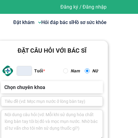
Đăng ký
/
Đăng nhập
Đặt khám
Hỏi đáp bác sĩ
Hồ sơ sức khỏe
ĐẶT CÂU HỎI VỚI BÁC SĨ
Tuổi
Nam
Nữ
Chọn chuyên khoa