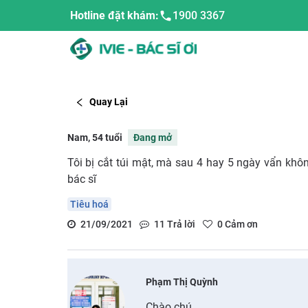
Hotline đặt khám:
1900 3367
Quay Lại
Nam, 54 tuổi
Đang mở
Tôi bị cắt túi mật, mà sau 4 hay 5 ngày vẩn khôn
bác sĩ
Tiêu hoá
21/09/2021
11
Trả lời
0
Cảm ơn
Phạm Thị Quỳnh
Chào chú