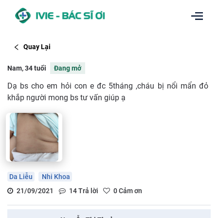
Quay Lại
Nam, 34 tuổi
Đang mở
Dạ bs cho em hỏi con e đc 5tháng ,cháu bị nổi mẩn đỏ
khắp người mong bs tư vấn giúp ạ
Da Liễu
Nhi Khoa
21/09/2021
14
Trả lời
0
Cảm ơn