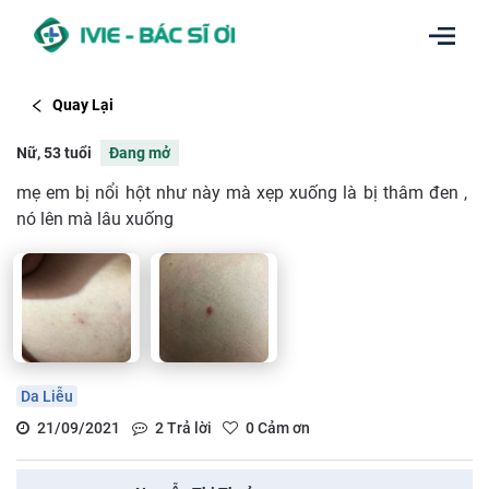
Quay Lại
Nữ, 53 tuổi
Đang mở
mẹ em bị nổi hột như này mà xẹp xuống là bị thâm đen ,
nó lên mà lâu xuống
Da Liễu
21/09/2021
2
Trả lời
0
Cảm ơn