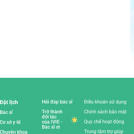
Đặt lịch
Hỏi đáp bác sĩ
Điều khoản sử dụng
Trở thành
Chính sách bảo mật
Bác sĩ
đối tác
Quy chế hoạt động
của IVIE -
Cơ sở y tế
Bác sĩ ơi
Trung tâm trợ giúp
Chuyên khoa