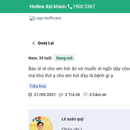
Hotline đặt khám:
1900 3367
Quay Lại
Nam, 35 tuổi
Đang mở
Bác sĩ ơi cho em hỏi ăn vô muốn ói ngồi dậy c
mà khó thở ạ cho em hỏi đây là bệnh gì ạ
Tiêu hoá
21/09/2021
2
Trả lời
0
Cảm ơn
Lê xuân quý
Chào chị !