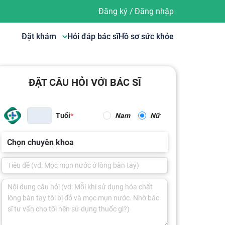
Đăng ký
/
Đăng nhập
Đặt khám
Hỏi đáp bác sĩ
Hồ sơ sức khỏe
ĐẶT CÂU HỎI VỚI BÁC SĨ
Tuổi
Nam
Nữ
Chọn chuyên khoa