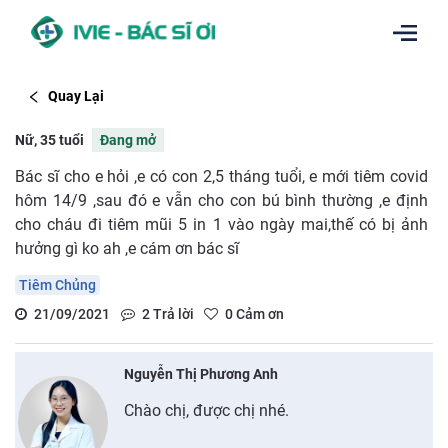
Quay Lại
Nữ, 35 tuổi
Đang mở
Bác sĩ cho e hỏi ,e có con 2,5 tháng tuổi, e mới tiêm covid
hôm 14/9 ,sau đó e vẫn cho con bú bình thường ,e định
cho cháu đi tiêm mũi 5 in 1 vào ngày mai,thế có bị ảnh
hưởng gì ko ah ,e cám ơn bác sĩ
Tiêm Chủng
21/09/2021
2
Trả lời
0
Cảm ơn
Nguyễn Thị Phương Anh
Chào chị, được chị nhé.