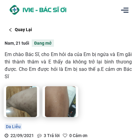
Quay Lại
Nam, 21 tuổi
Đang mở
Em chào Bác Sĩ, cho Em hỏi da của Em bị ngứa và Em gãi
thì thành thâm và E thấy da không trở lại bình thưong
được. Cho Em được hỏi là Em bị sao thế ạ.E cảm ơn Bác
Sĩ
Da Liễu
22/09/2021
3
Trả lời
0
Cảm ơn