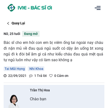
Quay Lại
Nữ, 25 tuổi
Đang mở
Bác sĩ cho em hỏi con em bị viêm ống tai ngoài nay cháu
đi nặn mủ về đau quá ngủ suốt có dậy ăn uống bt xong
ngủ đi k đòi bế ãm gì cả như kiểu cháu đau quá mệt quá
tự ngủ luôn như vậy có làm sao không ạ
Tai Mũi Họng
Nhi Khoa
22/09/2021
1
Trả lời
0
Cảm ơn
Trần Thị Hoa
Chào bạn