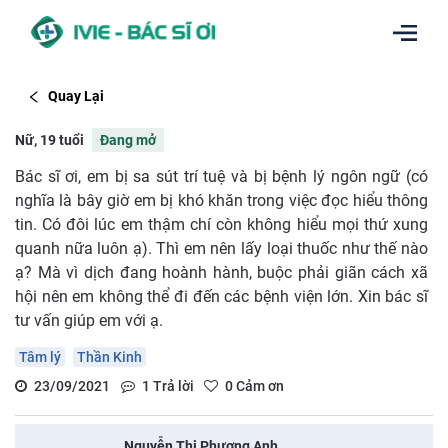
Quay Lại
Nữ, 19 tuổi
Đang mở
Bác sĩ ơi, em bị sa sút trí tuệ và bị bệnh lý ngôn ngữ (có
nghĩa là bây giờ em bị khó khăn trong việc đọc hiểu thông
tin. Có đôi lúc em thậm chí còn không hiểu mọi thứ xung
quanh nữa luôn ạ). Thì em nên lấy loại thuốc như thế nào
ạ? Mà vì dịch đang hoành hành, buộc phải giãn cách xã
hội nên em không thể đi đến các bệnh viện lớn. Xin bác sĩ
tư vấn giúp em với ạ.
Tâm lý
Thần Kinh
23/09/2021
1
Trả lời
0
Cảm ơn
Nguyễn Thị Phương Anh