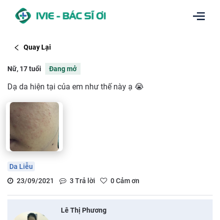
Quay Lại
Nữ, 17 tuổi
Đang mở
Dạ da hiện tại của em như thế này ạ 😭
Da Liễu
23/09/2021
3
Trả lời
0
Cảm ơn
Lê Thị Phương