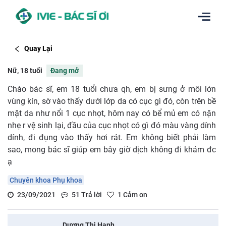
Quay Lại
Nữ, 18 tuổi
Đang mở
Chào bác sĩ, em 18 tuổi chưa qh, em bị sưng ở môi lớn
vùng kín, sờ vào thấy dưới lớp da có cục gì đó, còn trên bề
mặt da như nổi 1 cục nhọt, hôm nay có bể mủ em có nặn
nhẹ r vệ sinh lại, đầu của cục nhọt có gì đó màu vàng dính
dính, đi đụng vào thấy hơi rát. Em không biết phải làm
sao, mong bác sĩ giúp em bây giờ dịch không đi khám đc
ạ
Chuyên khoa Phụ khoa
23/09/2021
51
Trả lời
1
Cảm ơn
Dương Thị Hạnh