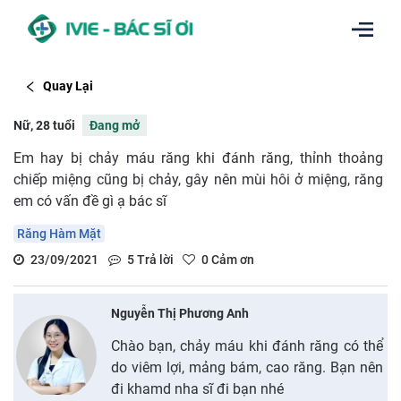
Quay Lại
Nữ, 28 tuổi
Đang mở
Em hay bị chảy máu răng khi đánh răng, thỉnh thoảng
chiếp miệng cũng bị chảy, gây nên mùi hôi ở miệng, răng
em có vấn đề gì ạ bác sĩ
Răng Hàm Mặt
23/09/2021
5
Trả lời
0
Cảm ơn
Nguyễn Thị Phương Anh
Chào bạn, chảy máu khi đánh răng có thể
do viêm lợi, mảng bám, cao răng. Bạn nên
đi khamd nha sĩ đi bạn nhé