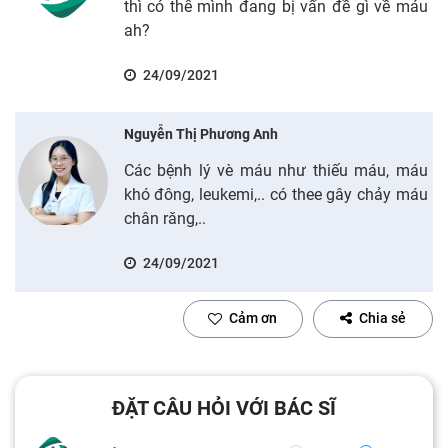
thì có thể mình đang bị vấn đề gì về máu
ah?
24/09/2021
Nguyễn Thị Phương Anh
Các bệnh lý vè máu như thiếu máu, máu
khó đông, leukemi,.. có thee gây chảy máu
chân răng,..
24/09/2021
Cảm ơn
Chia sẻ
ĐẶT CÂU HỎI VỚI BÁC SĨ